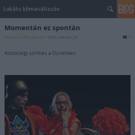
Lokális klímaváltozás
Momentán ez spontán
Papaja ( twitter: koocos)
•
2009. március 25.
1
Közösségi színház a Dürerben