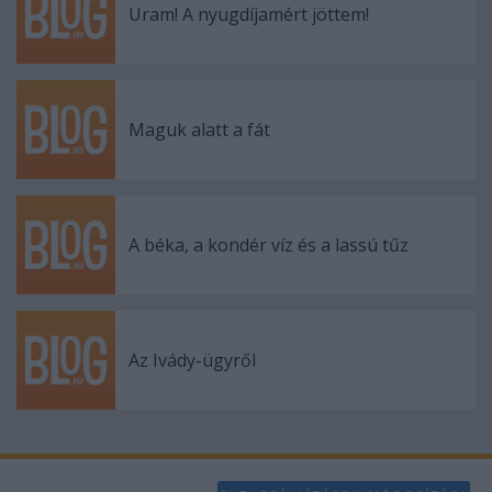
Uram! A nyugdíjamért jöttem!
Maguk alatt a fát
A béka, a kondér víz és a lassú tűz
Az Ivády-ügyről