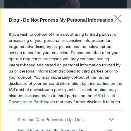
Blog -
Do Not Process My Personal Information
If you wish to opt-out of the sale, sharing to third parties, or
processing of your personal or sensitive information for
targeted advertising by us, please use the below opt-out
section to confirm your selection. Please note that after your
opt-out request is processed you may continue seeing
interest-based ads based on personal information utilized by
us or personal information disclosed to third parties prior to
your opt-out. You may separately opt-out of the further
disclosure of your personal information by third parties on the
IAB’s list of downstream participants. This information may
Idegesít, hogy a sztorik mindig sablonosan végződnek? Hogy a főhősnő
also be disclosed by us to third parties on the
IAB’s List of
és a főhős a darab végén mindig csókban forr össze? Hogy már az
Downstream Participants
that may further disclose it to other
elején
third parties.
tudod, hogy ki a gyilkos? Hogy a cselekmény kimenetelét
kristálytisztán látod, néhány mellékszáltól eltekintve? Vagy épp
csalódott leszel, ha valami nem úgy alakul, ahogy elképzelted? A fene
Please note that this website/app uses one or more Google
Personal Data Processing Opt Outs
az előre megírt színdarabokba, vedd kezedbe az irányítást!
services and may gather and store information including but
not limited to your visit or usage behaviour. You may click to
I want to opt-out of the Sharing of my