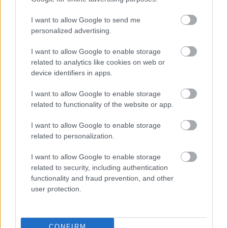
kamaradarab vagy egy nyüzsgő történelmi tabló, testközeli
hiperrealista teleregény vagy éppen egy nagy ívű hollywoodi történet?
I want to allow Google to send me
Nos ezt honnan is lehetne tudni előre. Hiszen pont az a szép benne,
hogy a végeredmény mindenki együttgondolkodásából születik meg.
personalized advertising.
Más
lesz, ha rossz lesz az idő, más ha kisüt a nap, más, ha az egyik néző
aznap kapott egy jó hírt, és az sem mindegy például, ki melyik lábbal
I want to allow Google to enable storage
kelt fel aznap. És persze az sem, ki lesz ott. Más lesz ha ott leszel,
related to analytics like cookies on web or
és más ha nem! De ha ott leszel, vállald a felelősséget:)
device identifiers in apps.
Játsszák: Boldoghy Borbála, Harsányi Bence, Kiskovács Attila, Molnár
I want to allow Google to enable storage
Levente, Nemes Takách Kata, Simonyi Balázs, Tóth Barnabás, Várady
Zsuzsi éééés a zongoránál: Pirisi László
related to functionality of the website or app.
I want to allow Google to enable storage
related to personalization.
I want to allow Google to enable storage
related to security, including authentication
functionality and fraud prevention, and other
user protection.
CONFIRM