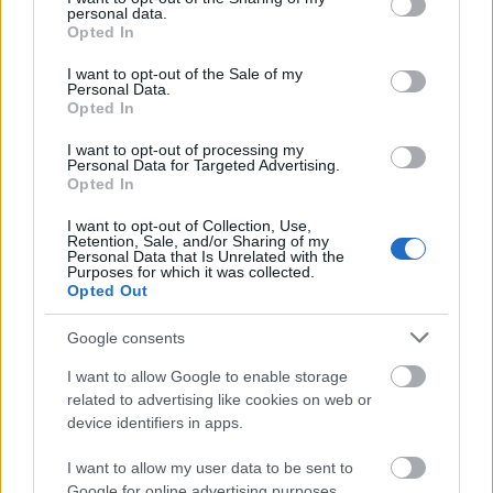
personal data.
grant or deny consent to Google and its third-party tags to
Opted In
use your data for below specified purposes in below Google
consent section.
I want to opt-out of the Sale of my
Personal Data.
Opted In
I want to opt-out of processing my
Personal Data for Targeted Advertising.
Opted In
I want to opt-out of Collection, Use,
Retention, Sale, and/or Sharing of my
Personal Data that Is Unrelated with the
Purposes for which it was collected.
Opted Out
Google consents
25-én szerdán 7 órakor a Momentán társulat segítségével minden
I want to allow Google to enable storage
megtörténhet a Dürer-kertben. A játékosok kreatív fantáziájának
related to advertising like cookies on web or
puzzle-darabjai és a közönség javaslatai - a szerencsét és a véletlent
is segítségül hívva - egyetlen nagy történetté kovácsolódnak majd
device identifiers in apps.
össze. Majd az első felvonásban megelevenedő történet mozaikjaiból a
második felvonásban új sztori kerekedik. Hogy vidám lesz vagy
I want to allow my user data to be sent to
szomorú,
drámai vagy akciódús, romantikus vagy ijesztő, kétszereplős
Google for online advertising purposes.