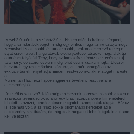
A web2.0 után itt a színház2.0 is! Hiszen miért is kellene elfogadni,
hogy a színdarabok végét mindig egy ember, maga az író szabja meg?
Mennyivel izgalmasabb és tartalmasabb, amikor a jelenlévő tömeg a
saját érzelmeivel, hangulatával, élethelyzetével átszőve maga alakítja
a történet folyását! Tény, hogy az interaktív színház nem egészen új
találmány, de szerencsére mindig lehet csűrni-csavarni rajta. Először
is ezúttal egy tesztelőadást ajánlunk, ami már önmagában az
exkluzivitás élményét adja minden résztvevőnek, aki ellátogat ma este
a
Momentán Házimozi happeningjére és tevékeny részt vállal a
cselekményből.
De miről is van szó? Talán még emlékeznek a kedves olvasók azokra a
szavazós tévéműsorokra, ahol egy brazil szappanopera kimeneteléről
lehetett szavazni, természetesen megadott szempontok alapján. Bár az
is izgalmas volt, a színház sokkal spontánabb kereteket ad a
cselekmény alakítására, és még csak megadott lehetőségek közül sem
kell választani.