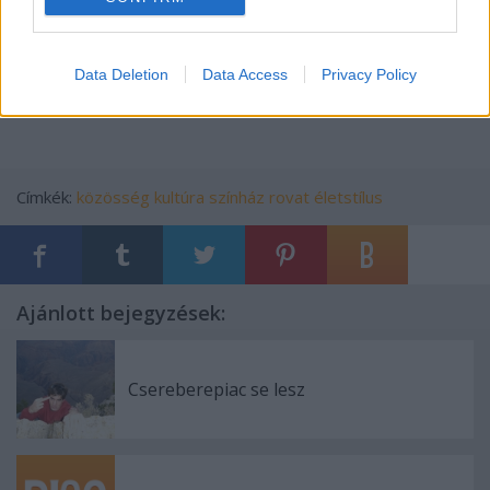
Data Deletion
Data Access
Privacy Policy
Címkék:
közösség
kultúra
színház
rovat életstílus
Ajánlott bejegyzések:
Csereberepiac se lesz