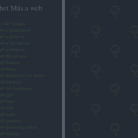
het Más a web
z LMP honlapja
MP a Facebook-on
MP a Twitter-en
MP a YouTube-on
MP az iWiW-en
MP Bács-Kiskun
MP Baranya
MP Békés
MP Budapest 6-7-8. kerület
MP Dél-Buda
MP Dél-Pest Megye
MP Eger
MP Fejér
MP Győr
MP Hajdú
MP Kertváros
MP Mosonmagyaróvár
MP Nógrád