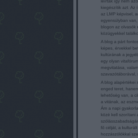
leírtak így nem az
kiegészítik azt. Az
az LMP képvisel, a
egyensúlyban van, 
blogon az olvasók
közügyekkel talál
A blog a párt fonto
képes, érvekkel be
kultúrának a jegyé
egy olyan vitafóru
megvitatása, valam
szavazótáborával, 
A blog alapértékei
enged teret, hanem
lehetőség van, a c
a vitának, az eszm
Ám a napi gyakorla
közé kell szorítani
szólásszabadságána
fő célját, a kulturá
hozzászólókkal sze