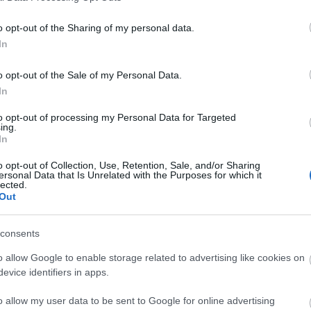
o opt-out of the Sharing of my personal data.
Cí
In
o opt-out of the Sale of my Personal Data.
adóz
In
buda
demo
to opt-out of processing my Personal Data for Targeted
párto
ing.
(
5
)
e
In
válas
gszorításból
Aprajafalvi
Zöld karácsony
o opt-out of Collection, Use, Retention, Sale, and/or Sharing
feszt
m lesz reform
Együttműködés
ersonal Data that Is Unrelated with the Purposes for which it
em)
Rendszere
fogy
lected.
globa
Out
jobbi
kam
consents
kopo
Uram! A
körn
o allow Google to enable storage related to advertising like cookies on
nyugdíjamért
körny
jöttem!
evice identifiers in apps.
(
7
)
k
külpo
o allow my user data to be sent to Google for online advertising
(
9
)
n