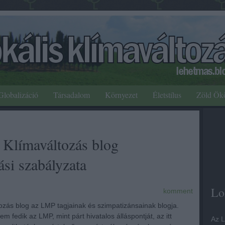
Globalizáció
Társadalom
Környezet
Életstílus
Zöld Ök
 Klímaváltozás blog
ási szabályzata
Lo
komment
tozás blog az LMP tagjainak és szimpatizánsainak blogja.
em fedik az LMP, mint párt hivatalos álláspontját, az itt
Az L