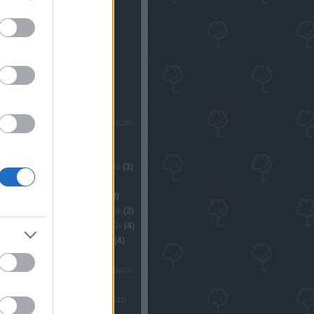
mkék
ás
(
5
)
aktivizmus
(
10
)
bkv
(
3
)
pest
(
13
)
cigány
(
6
)
cop15
(
3
)
krácia
(
3
)
diktatúra
(
9
)
egyéb
k
(
5
)
elemzés
(
6
)
emberi természet
nergia
(
9
)
ep program
(
5
)
ep
ztás
(
12
)
erőszak
(
5
)
eu
(
3
)
ivál
(
3
)
fidesz
(
15
)
foglalkoztatás
(
3
)
asztóvédelem
(
3
)
gazdaság
(
5
)
lizáció
(
5
)
gyurcsány ferenc
(
3
)
k
(
4
)
jó dolgok
(
9
)
kádár korszak
(
3
)
pány
(
16
)
klíma
(
5
)
klímaváltozás
(
4
)
gtatócédula
(
12
)
koppenhága
(
4
)
yezet
(
5
)
környezetvédelem
(
5
)
ezetvédelmi miniszter
(
3
)
korrupció
özlekedés
(
17
)
közösség
(
8
)
litika
(
4
)
lmp
(
17
)
meleg
(
3
)
mszp
arancsuralom
(
5
)
nemzet
(
4
)