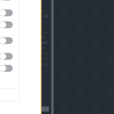
eti együttműködés
(
3
)
vhasználat
(
3
)
ökológia
(
4
)
oktatás
rbán viktor
(
6
)
pride
(
3
)
program
(
9
)
őrség
(
3
)
rendszerváltás
(
5
)
étel
(
5
)
romaügyek
(
4
)
rovat
tílus
(
14
)
rovat gazdaság
(
34
)
rovat
lizáció
(
17
)
rovat környezet
(
16
)
 politika
(
54
)
rovat társadalom
(
38
)
 zöldököl
(
27
)
schiffer andrás
(
3
)
énység
(
4
)
szélsőjobb
(
7
)
szlovákia
olidaritás
(
3
)
választás
(
16
)
vallás
ay
(
4
)
vidék
(
4
)
videó
(
6
)
zöldek
(
3
)
övezet
(
3
)
Címkefelhő
resés