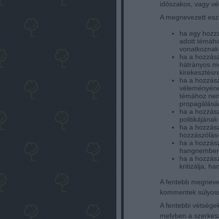
időszakos, vagy vég
A megnevezett esz
ha egy hozz
adott témáho
vonatkoznak
ha a hozzász
hátrányos me
kirekesztésr
ha a hozzász
véleményéne
témához nem 
propagálásár
ha a hozzász
politikájának
ha a hozzás
hozzászólás-á
ha a hozzász
hangnemben
ha a hozzászó
kritizálja, h
A fentebb megnevez
kommentek súlyossá
A fentebbi vétségek
melyben a szerkes