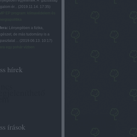
ényegében egyetértek. A "gazdaság"
ogalom ér...
(
2019.11.14. 17:35
)
MP EP program: klímavédelem és
nergiapolitika
fera:
Lényegében a fizika,
égészet, de más tudomány is a
pasztalat ...
(
2019.06.13. 10:17
)
ara egy pohár vízben
ss hírek
ncs
gjeleníthető
em
ss írások