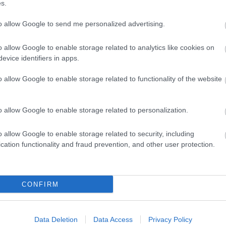
s.
nemz
u/api/trackback/id/1653104
nyel
to allow Google to send me personalized advertising.
(
3
)
o
rend
o allow Google to enable storage related to analytics like cookies on
részv
evice identifiers in apps.
élets
globa
o allow Google to enable storage related to functionality of the website
rovat
rovat
szeg
o allow Google to enable storage related to personalization.
(
4
)
sz
(
4
)
v
o allow Google to enable storage related to security, including
zöld 
cation functionality and fraud prevention, and other user protection.
Ke
CONFIRM
Data Deletion
Data Access
Privacy Policy