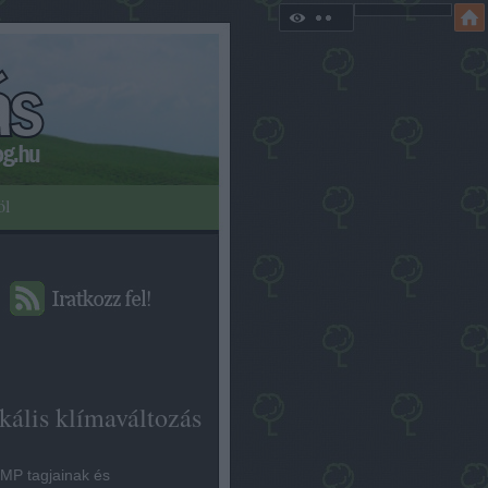
öl
kális klímaváltozás
MP tagjainak és