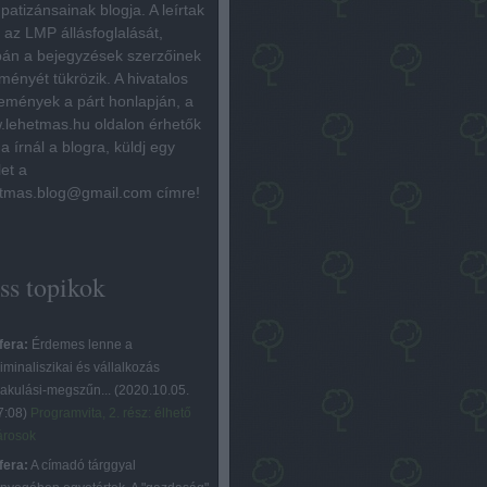
patizánsainak blogja. A leírtak
az LMP állásfoglalását,
án a bejegyzések szerzőinek
ményét tükrözik. A hivatalos
emények a párt honlapján, a
lehetmas.hu oldalon érhetők
Ha írnál a blogra, küldj egy
let a
tmas.blog@gmail.com címre!
iss topikok
fera:
Érdemes lenne a
iminaliszikai és vállalkozás
lakulási-megszűn...
(
2020.10.05.
7:08
)
Programvita, 2. rész: élhető
árosok
fera:
A címadó tárggyal