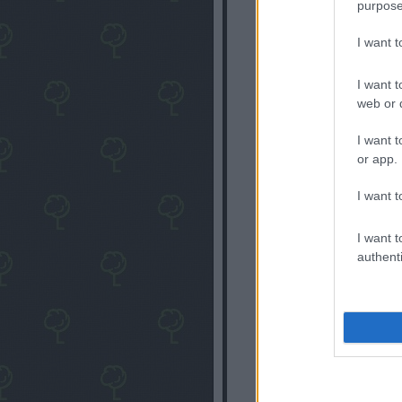
purpose
https://lehetmas.blog.h
I want 
I want t
web or d
I want t
or app.
I want t
I want t
authenti