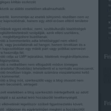
l
leges kitiltás eszközét.
f
közök az alábbi esetekben alkalmazhatók:
L
e
ászóló kommentjei az esetek túlnyomó részében nem az
z kapcsolódnak, hanem egy attól erősen eltérő területre
K
;
r
ólások egyes etnikai, nemi, szubkulturális kisebbségek
gkülönböztetését szolgálják, azok elleni uszításra,
ta
e, megbélyegzésre buzdítanak;
P
óló a kommentelés adta lehetőséggel nem eltérő
k, vagy javaslatának ad hangot, hanem öncélúan és a
kapcsolódóan egy másik párt vagy politikai szervezet
a használja fel;
Fri
óló célja az LMP lejáratása, hitelének megkérdőjelezése,
 kigúnyolása;
zóló a netikettben nem elfogadott módon tömeges
Ni
radattal (floodolás) lehetetleníti el a normális eszmecserét;
me
óló öncélúan trágár, mások számára visszatetszést keltő
 kommentel;
el
ló a blog íróit, szerkesztőit vagy a blog olvasóit nem
anem becsmérli, sértegeti.
ett esetekben a blog szerkesztői mérlegelhetik az adott
gát s az azokat leíró hozzászóló tevékenységét.
Fri
 elkövetését legelőször szóbeli figyelmeztetés követi,
ztő világosan és egyértelműen megkéri a hozzászólót