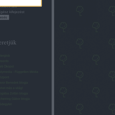
éhány szó
sszes szó
gész kifejezést
eretjük
lterglob
reenfo
eti Ökopol
ndymedia - Független Média
özpont
ávor Benedek blogja
ehet más a világ!
ogátsa Zoltán blogja
cheiring Gábor blogja
édegylet