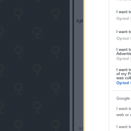
I want t
Opted 
Ajánlott bejegyzések:
I want t
Opted 
I want 
Advertis
Opted 
Csereberepiac
Me
I want t
se lesz
ne
of my P
(s
was col
Opted 
Google 
I want t
web or d
I want t
A bejegyzés trackback címe: