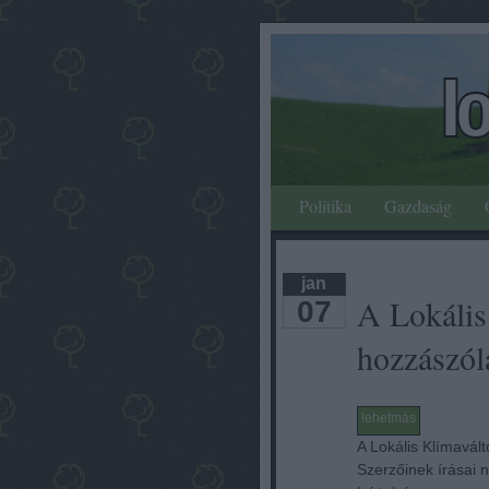
Politika
Gazdaság
jan
A Lokális
07
hozzászól
lehetmás
A Lokális Klímavál
Szerzőinek írásai n