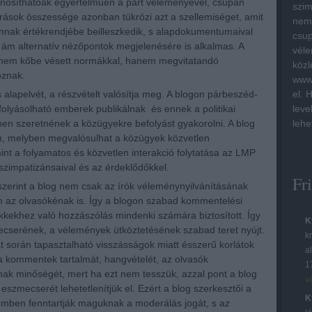
onosíthatóak egyértelműen a párt véleményével, csupán
szim
 írások összessége azonban tükrözi azt a szellemiséget, amit
nem 
nnak értékrendjébe beilleszkedik, s alapdokumentumaival
csup
ám alternatív nézőpontok megjelenésére is alkalmas. A
véle
 nem kőbe vésett normákkal, hanem megvitatandó
közl
koznak.
www.
s alapelvét, a részvételt valósítja meg. A blogon párbeszéd-
el. 
folyásolható emberek publikálnak és ennek a politikai
leve
ben szeretnének a közügyekre befolyást gyakorolni. A blog
lehe
m, melyben megvalósulhat a közügyek közvetlen
int a folyamatos és közvetlen interakció folytatása az LMP
szimpatizánsaival és az érdeklődőkkel.
Fr
 szerint a blog nem csak az írók véleménynyilvánításának
 az olvasókénak is. Így a blogon szabad kommentelési
ikkekhez való hozzászólás mindenki számára biztosított. Így
K
ecserének, a vélemények ütköztetésének szabad teret nyújt.
kr
t során tapasztalható visszásságok miatt ésszerű korlátok
a
 a kommentek tartalmát, hangvételét, az olvasók
1
k minőségét, mert ha ezt nem tesszük, azzal pont a blog
v
lt eszmecserét lehetetlenítjük el. Ezért a blog szerkesztői a
K
mben fenntartják maguknak a moderálás jogát, s az