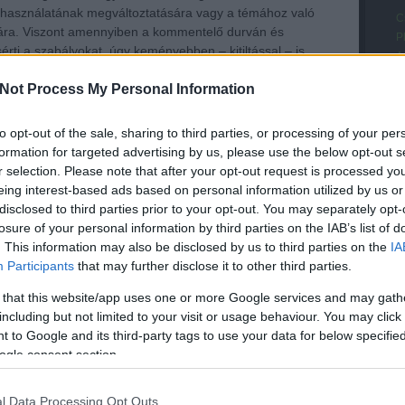
asználatának megváltoztatására vagy a témához való
C
ra. Viszont amennyiben a kommentelő durván és
P
ti a szabályokat, úgy keményebben – kitiltással – is
A
s
Not Process My Personal Information
szóló a figyelmeztetés ellenére sem fejezi be káros
M
mentjei továbbra is a blog komment-szabályzatával
(
n maradnak, úgy a szerkesztőség a blog levelezőlistáján
V
to opt-out of the sale, sharing to third parties, or processing of your per
yeztetés után egy hétre kitilthatja a delikvenst (bannolás).
M
formation for targeted advertising by us, please use the below opt-out s
h
r selection. Please note that after your opt-out request is processed y
 érdemel az a hozzászóló, aki kommentjei során minduntalan
A
eing interest-based ads based on personal information utilized by us or
-szabályzatban foglaltakat, s a többszöri felszólítás,
R
disclosed to third parties prior to your opt-out. You may separately opt-
os kitiltás ellenére sem fogja vissza magát.
A
losure of your personal information by third parties on the IAB’s list of
 és kitiltások nem csupán egy adott felhasználónévre
s
. This information may also be disclosed by us to third parties on the
IA
 a mögötte rejtező felhasználóra is. Tehát amennyiben a
A
Participants
that may further disclose it to other third parties.
ó egy másik regisztrációval (nick) tér vissza (pl. Buga Jakab
B
zatér Buga Jakabka néven), avagy kiléte (szóhasználat,
 that this website/app uses one or more Google services and may gath
Z
etés alapján) egyértelműen megállapítható úgy a második,
including but not limited to your visit or usage behaviour. You may click 
K
sználónevét is bannolással kell sújtani.
 to Google and its third-party tags to use your data for below specifi
t
ogle consent section.
n
U
Tetszik
0
T
l Data Processing Opt Outs