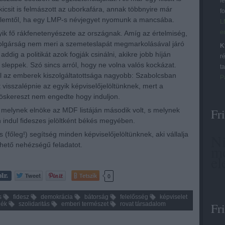
l
 kicsit is felmászott az uborkafára, annak többnyire már
f
lelemtől, ha egy LMP-s névjegyet nyomunk a mancsába.
L
e
ik fő rákfenetenyészete az országnak. Amíg az értelmiség,
olgárság nem meri a szemeteslapát megmarkolásával járó
K
 addig a politikát azok fogják csinálni, akikre jobb híján
r
sleppek. Szó sincs arról, hogy ne volna valós kockázat.
ta
l az emberek kiszolgáltatottsága nagyobb: Szabolcsban
P
t visszalépnie az egyik képviselőjelöltünknek, mert a
öskereszt nem engedte hogy induljon.
 melynek elnöke az MDF listáján második volt, s melynek
Fri
 indul fideszes jelöltként békés megyében.
s (főleg!) segítség minden képviselőjelöltünknek, aki vállalja
Ni
lhető nehézségű feladatot.
me
el
Tetszik
0
s
fidesz
demokrácia
bátorság
felelősség
képviselet
dék
szolidaritás
emberi természet
rovat társadalom
Fri