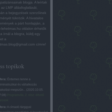
patizánsainak blogja. A leírtak
az LMP állásfoglalását,
án a bejegyzések szerzőinek
ményét tükrözik. A hivatalos
emények a párt honlapján, a
lehetmas.hu oldalon érhetők
Ha írnál a blogra, küldj egy
let a
tmas.blog@gmail.com címre!
iss topikok
fera:
Érdemes lenne a
iminaliszikai és vállalkozás
lakulási-megszűn...
(
2020.10.05.
7:08
)
Programvita, 2. rész: élhető
árosok
fera:
A címadó tárggyal