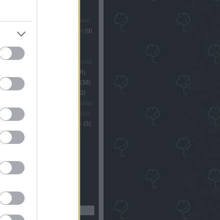
eti együttműködés
(
3
)
vhasználat
(
3
)
ökológia
(
4
)
oktatás
rbán viktor
(
6
)
pride
(
3
)
program
(
9
)
őrség
(
3
)
rendszerváltás
(
5
)
étel
(
5
)
romaügyek
(
4
)
rovat
tílus
(
14
)
rovat gazdaság
(
34
)
rovat
lizáció
(
17
)
rovat környezet
(
16
)
 politika
(
54
)
rovat társadalom
(
38
)
 zöldököl
(
27
)
schiffer andrás
(
3
)
énység
(
4
)
szélsőjobb
(
7
)
szlovákia
olidaritás
(
3
)
választás
(
16
)
vallás
ay
(
4
)
vidék
(
4
)
videó
(
6
)
zöldek
(
3
)
övezet
(
3
)
Címkefelhő
resés