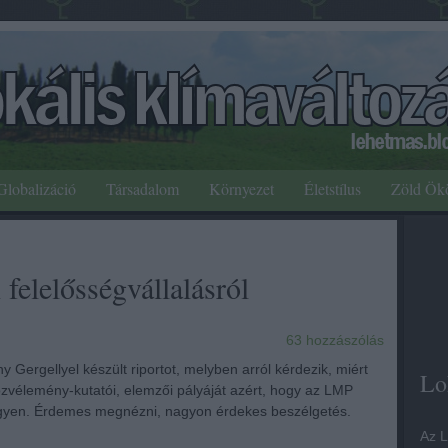
Globalizáció
Társadalom
Környezet
Életstílus
Zöld Ök
felelősségvállalásról
63
hozzászólás
Gergellyel készült riportot, melyben arról kérdezik, miért
Lo
közvélemény-kutatói, elemzői pályáját azért, hogy az LMP
yen. Érdemes megnézni, nagyon érdekes beszélgetés.
Az L