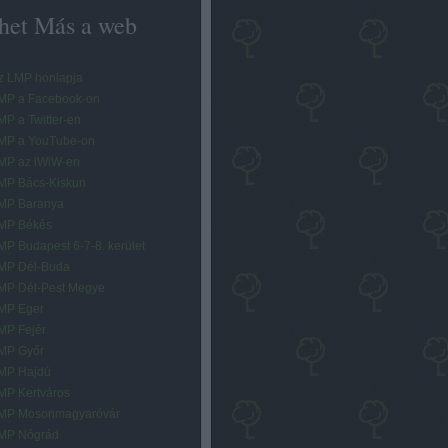
het Más a web
z LMP honlapja
MP a Facebook-on
MP a Twitter-en
MP a YouTube-on
MP az iWiW-en
MP Bács-Kiskun
MP Baranya
MP Békés
MP Budapest 6-7-8. kerület
MP Dél-Buda
MP Dél-Pest Megye
MP Eger
MP Fejér
MP Győr
MP Hajdú
MP Kertváros
MP Mosonmagyaróvár
MP Nógrád