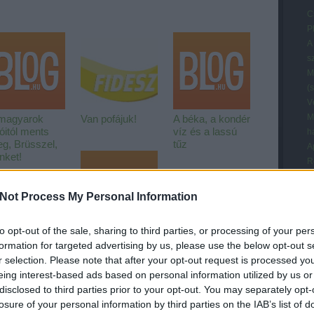
C
P
A
s
M
(
V
M
magyarok
Van pofájuk!
A béka, a kondér
óitól ments
víz és a lassú
h
g, Brüsszel,
tűz
A
nket!
R
A
s
Not Process My Personal Information
A
B
to opt-out of the sale, sharing to third parties, or processing of your per
Z
Az Ivády-ügyről
formation for targeted advertising by us, please use the below opt-out s
K
r selection. Please note that after your opt-out request is processed y
t
eing interest-based ads based on personal information utilized by us or
n
disclosed to third parties prior to your opt-out. You may separately opt-
U
u/api/trackback/id/1692554
losure of your personal information by third parties on the IAB’s list of
T