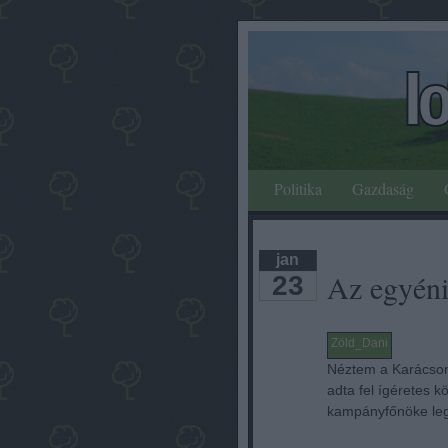
Politika
Gazdaság
jan
Az egyéni 
23
Zöld_Dani
Néztem a Karácsony 
adta fel ígéretes 
kampányfőnöke leg