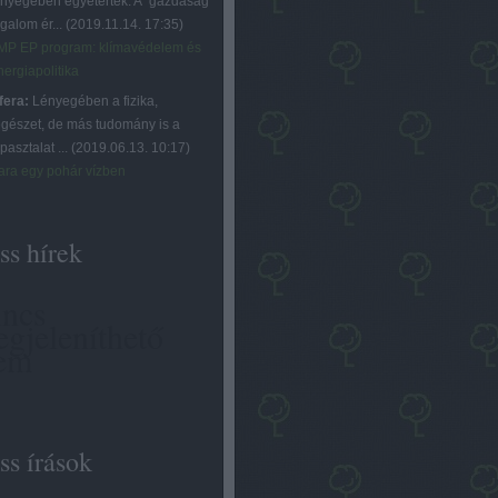
ényegében egyetértek. A "gazdaság"
ogalom ér...
(
2019.11.14. 17:35
)
MP EP program: klímavédelem és
nergiapolitika
fera:
Lényegében a fizika,
égészet, de más tudomány is a
pasztalat ...
(
2019.06.13. 10:17
)
ara egy pohár vízben
ss hírek
ncs
gjeleníthető
em
ss írások