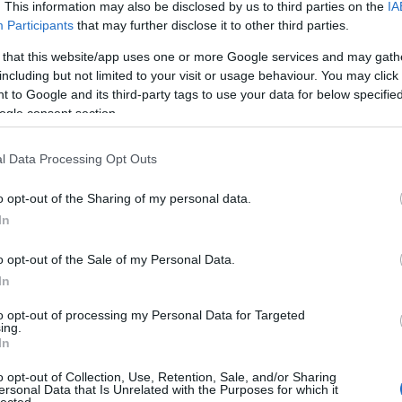
. This information may also be disclosed by us to third parties on the
IA
Participants
that may further disclose it to other third parties.
Cí
 az időjárásról
2010.01.28. 13:11:04
 that this website/app uses one or more Google services and may gath
including but not limited to your visit or usage behaviour. You may click 
rjedt nézet volt, hogy akik „csak” az időjárásról tudnak beszélni,
r ezzel a megközelítéssel már akkor sem értettem teljesen egyet
 to Google and its third-party tags to use your data for below specifi
adóz
m), az éghajlatváltozás körül fokozódó...
ogle consent section.
buda
demo
párto
l Data Processing Opt Outs
(
5
)
e
felhasználói tartalomnak minősülnek, értük a
szolgáltatás technikai
üzemeltetője semmilyen felelősséget nem
válas
 blog szerkesztőjéhez. Részletek a
Felhasználási feltételekben
és az
adatvédelmi tájékoztatóban
.
o opt-out of the Sharing of my personal data.
feszt
In
14:09:23
fogy
globa
.
o opt-out of the Sale of my Personal Data.
jobbi
In
Válasz erre
kam
kopo
33:29
to opt-out of processing my Personal Data for Targeted
ing.
körn
olút PC párttól, amelyik szemben az ep.-be jutott társától a
In
körny
kedelmi médiában is rendszeresen megszólaltathatja képviselőit és
(
7
)
k
logatás nélkül minden létező médiafelületen.
o opt-out of Collection, Use, Retention, Sale, and/or Sharing
külpo
ersonal Data that Is Unrelated with the Purposes for which it
után, hogy a kevésbé PC jobbik képviselői, aktivistái minek vannak
lected.
(
9
)
n