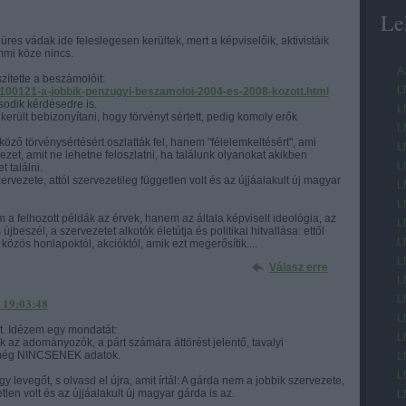
Le
üres vádak ide feleslegesen kerültek, mert a képviselőik, aktivistáik
mi köze nincs.
A
zítette a beszámolóit:
L
0100121-a-jobbik-penzugyi-beszamoloi-2004-es-2008-kozott.html
odik kérdésedre is.
L
került bebizonyítani, hogy törvényt sértett, pedig komoly erők
L
öző törvénysértésért oszlatták fel, hanem "félelemkeltésért", ami
L
vezet, amit ne lehetne feloszlatni, ha találunk olyanokat akikben
L
t találni.
rvezete, attól szervezetileg független volt és az újjáalakult új magyar
L
L
 a felhozott példák az érvek, hanem az általa képviselt ideológia, az
L
jbeszél, a szervezetet alkotók életútja és politikai hitvallása: ettől
L
közös honlapoktól, akcióktól, amik ezt megerősítik....
L
Válasz erre
L
L
 19:03:48
L
et. Idézem egy mondatát:
L
k az adományozók, a párt számára áttörést jelentő, tavalyi
 még NINCSENEK adatok.
L
L
y levegőt, s olvasd el újra, amit írtál: A gárda nem a jobbik szervezete,
tlen volt és az újjáalakult új magyar gárda is az.
L