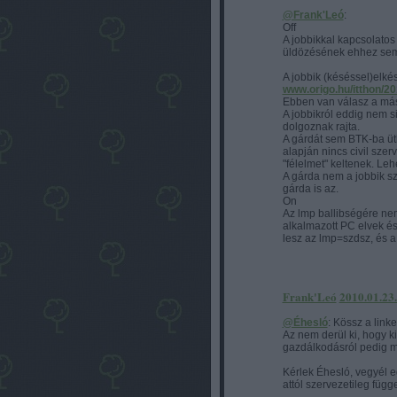
@Frank'Leó
:
Off
A jobbikkal kapcsolatos 
üldözésének ehhez sem
A jobbik (késéssel)elkés
www.origo.hu/itthon/2
Ebben van válasz a más
A jobbikról eddig nem si
dolgoznak rajta.
A gárdát sem BTK-ba ütk
alapján nincs civil szer
"félelmet" keltenek. Lehe
A gárda nem a jobbik sze
gárda is az.
On
Az lmp ballibségére nem
alkalmazott PC elvek és ú
lesz az lmp=szdsz, és a 
Frank'Leó
2010.01.23.
@Éhesló
: Kössz a link
Az nem derül ki, hogy ki
gazdálkodásról pedig
Kérlek Éhesló, vegyél eg
attól szervezetileg függe