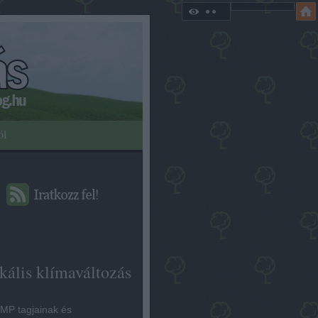
öl
kális klímaváltozás
MP tagjainak és