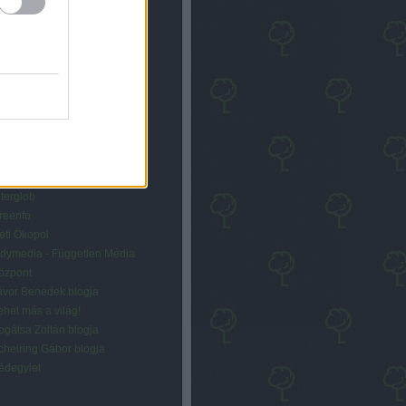
éhány szó
sszes szó
gész kifejezést
eretjük
lterglob
reenfo
eti Ökopol
ndymedia - Független Média
özpont
ávor Benedek blogja
ehet más a világ!
ogátsa Zoltán blogja
cheiring Gábor blogja
édegylet