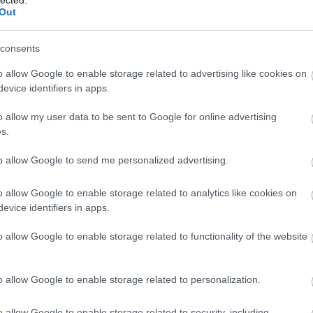
Out
berális polgári demokrácia 20.évében.
nemz
nyel
em csak az illető által felnevelgetett uborkafa az oka, hanem a
lenérdekű politikai erők kemény és teljes spektrumra (családra,
(
3
)
o
consents
a, adóhatóságra, rendőrségre, titkosszolgálatokra) kiterjedő befolyása,
rend
nyeinek bárki ki van téve, aki kihívást jelenthet a kialakult leosztás
iós szálak felfejtésével?
o allow Google to enable storage related to advertising like cookies on
részv
evice identifiers in apps.
élets
Válasz erre
globa
://midterms.blog.hu
2010.01.23. 16:48:50
o allow my user data to be sent to Google for online advertising
rovat
s.
rovat
 A Jobbik biztosan bejut a parlamentbe és az önkormányzatokba, tehát
 a mellette kiállókat kompenzálni. Meg az ösmagyar biznisz is
szeg
to allow Google to send me personalized advertising.
(
4
)
sz
Válasz erre
(
4
)
v
zöld 
o allow Google to enable storage related to analytics like cookies on
. 17:13:56
evice identifiers in apps.
 érdemes szétválasztani:
Ke
o allow Google to enable storage related to functionality of the website
gy baj, hogy sok jószándékú magyar nem szánja energiája egy kicsi
e.
 sok más módon is lehet előremozdítani, mint direkt politikai
o allow Google to enable storage related to personalization.
ogy én nem ítélek meg senkit azért, hogy pl. nem vállal
t nem vállalja, mert ma a politikusság megvetett tevékenység. Baj, és
o allow Google to enable storage related to security, including