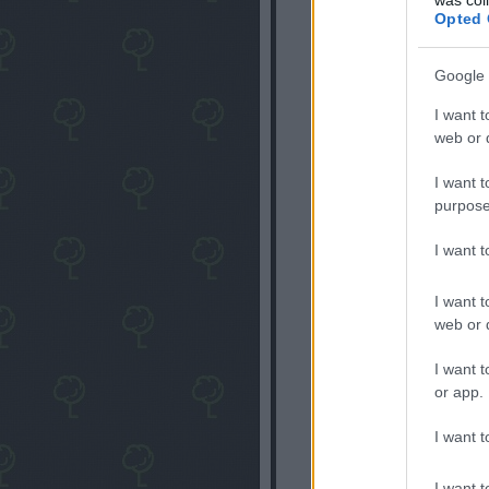
kitéve...
Opted 
Mindezt a dicsőséges li
Nem lehet, hogy ennek n
hatalomba kövesedett el
Google 
egzisztenciára, iskolákr
amely negatív következmé
felborításával, a korrupc
I want t
web or d
latte
·
http
I want t
purpose
@Éhesló
:
képes lehet
virágzik.
I want 
I want t
BrianBrian
2010.01.23
web or d
Három dolgot szerintem
I want t
(1) egyetértek, hogy na
or app.
részét sem a közügyekr
(2) a közügyeket viszont
I want t
szerepvállalással, úgyh
képviselőjelöltséget.
(3) viszont baj, ha azér
I want t