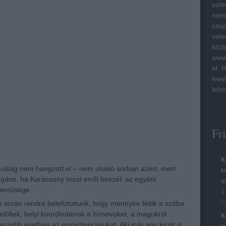
szim
nem 
csup
véle
közl
www.
el. 
leve
lehe
Fr
K
nulság nem hangzott el – nem utolsó sorban azért, mert
kr
legáns, ha Karácsony most erről beszél: az egyéni
a
lentősége.
1
v
során rendre belefutottunk, hogy mennyire féltik a szóba
jelöltek, helyi koordinátorok a hírnevüket, a magukról
K
rosszabb esetben az egzisztenciájukat. Aki már egy kicsit is