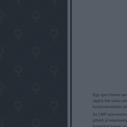
Egy igen fontos ta
aligha lett volna e
kockázatvállalás je
Az LMP szervezése 
jöhető jó képviselő
kialakított képet, 