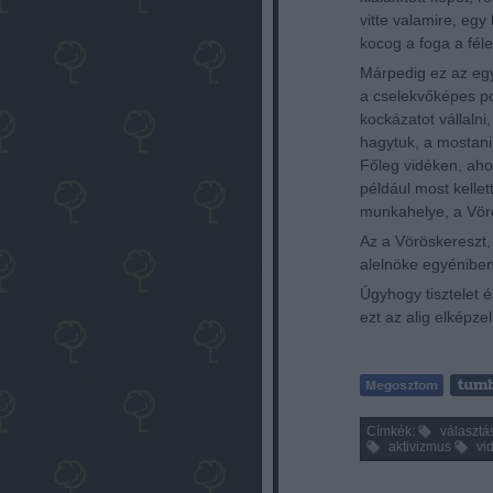
vitte valamire, egy
kocog a foga a fé
Márpedig ez az egy
a cselekvőképes p
kockázatot vállalni,
hagytuk, a mostani 
Főleg vidéken, aho
például most kellet
munkahelye, a Vör
Az a Vöröskereszt,
alelnöke egyéniben
Úgyhogy tisztelet é
ezt az alig elképze
Címkék:
választá
aktivizmus
vi