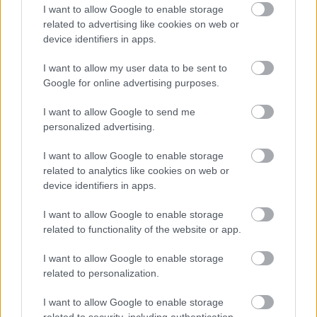
I want to allow Google to enable storage
kalapácstollú
related to advertising like cookies on web or
device identifiers in apps.
16 éve
@hulyeinformatikus
: szerinted a neoliberalizmus
I want to allow my user data to be sent to
egyenló a kapitalizmussal?
Google for online advertising purposes.
I want to allow Google to send me
personalized advertising.
hulyeinformatikus
16 éve
I want to allow Google to enable storage
related to analytics like cookies on web or
@kalapácstollú
: Globális kapitalizmust írtam..ezt a
device identifiers in apps.
"neoliberalizmus" egyik ismérveként szokták
emlegetni.
I want to allow Google to enable storage
Továbbra is kérdezem, hogy miben fejeződik ki,
related to functionality of the website or app.
hogy a liberalizmus bukott meg?
I want to allow Google to enable storage
related to personalization.
ZöldMarci
I want to allow Google to enable storage
16 éve