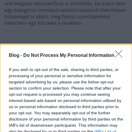
volt elegáns részünkről ez a minősítés. De azért nem
egy kategória mondani valamit valakiről (bármilyen
hülyeséget is akár), meg hamis szórólapokkal
beteríteni egy körzetet a nevében.
creativecitizen
16 éve
Blog -
Do Not Process My Personal Information
nem minden igazságot lehet elegánsan tálalni, bár
az erre törekvést nem szabad feladni :-)
If you wish to opt-out of the sale, sharing to third parties, or
processing of your personal or sensitive information for
targeted advertising by us, please use the below opt-out
section to confirm your selection. Please note that after your
hulyeinformatikus
opt-out request is processed you may continue seeing
16 éve
interest-based ads based on personal information utilized by
us or personal information disclosed to third parties prior to
@steverubellreborn
: "de ha egyszer a neoliberális
your opt-out. You may separately opt-out of the further
közgazdaságtan már egy bukott eszmerendszer
disclosure of your personal information by third parties on the
akkor miért baj?"
IAB’s list of downstream participants. This information may
also be disclosed by us to third parties on the
IAB’s List of