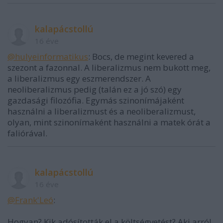
kalapácstollú
16 éve
@hulyeinformatikus
: Bocs, de megint kevered a
szezont a fazonnal. A liberalizmus nem bukott meg,
a liberalizmus egy eszmerendszer. A
neoliberalizmus pedig (talán ez a jó szó) egy
gazdasági filozófia. Egymás szinonímájaként
használni a liberalizmust és a neoliberalizmust,
olyan, mint szinonímaként használni a matek órát a
faliórával.
kalapácstollú
16 éve
@Frank'Leó
:
Hogyan? Kik adósították el a költségvetést? Aki arról