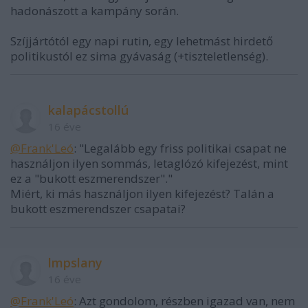
hadonászott a kampány során.
Szíjjártótól egy napi rutin, egy lehetmást hirdető
politikustól ez sima gyávaság (+tiszteletlenség).
kalapácstollú
16 éve
@Frank'Leó
: "Legalább egy friss politikai csapat ne
használjon ilyen sommás, letaglózó kifejezést, mint
ez a "bukott eszmerendszer"."
Miért, ki más használjon ilyen kifejezést? Talán a
bukott eszmerendszer csapatai?
lmpslany
16 éve
@Frank'Leó
: Azt gondolom, részben igazad van, nem