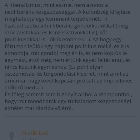
A liberalizmus, mint eszme, nem azonos a
neoliberális közgazdasággal. A különbség kifejtése
meghaladja egy komment terjedelmét. :-)
Szabad szóba állni liberális gondolkodókkal (meg
szocialistákkal és konzervatívokkal is), sőt
politikusokkal is - ők is emberek :-). Az hogy egy
fórumon leülök egy hajdani politikus mellé, és ő is
elmondja, mit gondol meg én is, és nem köpjük le
egymást, ettől még nem értünk egyet feltétlenül, és
nincs közünk egymáshoz. (Ez pont olyan
összemosási és túlgondolási kísérlet, mint amit az
amerikai nagykövet kapcsán próbált az lmp-ellenes
erőterű média.)
És főleg semmit sem bizonyít abból a szempontból,
hogy mit mondhatok egy túlhaladott közgazdasági
elmélet mai zászlóvivőjéről.
Frank'Leó