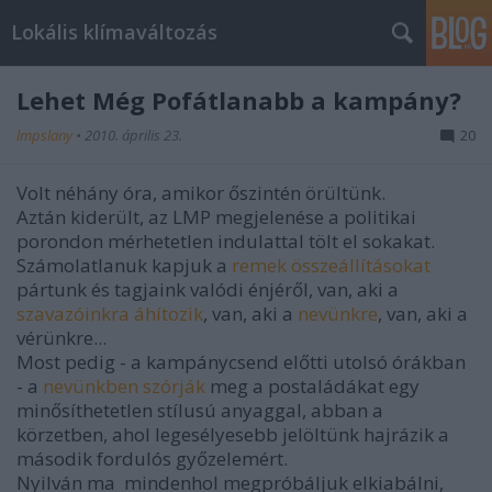
Lokális klímaváltozás
Lehet Még Pofátlanabb a kampány?
lmpslany
•
2010. április 23.
20
Volt néhány óra, amikor őszintén örültünk.
Aztán kiderült, az LMP megjelenése a politikai
porondon mérhetetlen indulattal tölt el sokakat.
Számolatlanuk kapjuk a
remek összeállításokat
pártunk és tagjaink valódi énjéről, van, aki a
szavazóinkra áhítozik
, van, aki a
nevünkre
, van, aki a
vérünkre...
Most pedig - a kampánycsend előtti utolsó órákban
- a
nevünkben szórják
meg a postaládákat egy
minősíthetetlen stílusú anyaggal, abban a
körzetben, ahol legesélyesebb jelöltünk hajrázik a
második fordulós győzelemért.
Nyilván ma mindenhol megpróbáljuk elkiabálni,