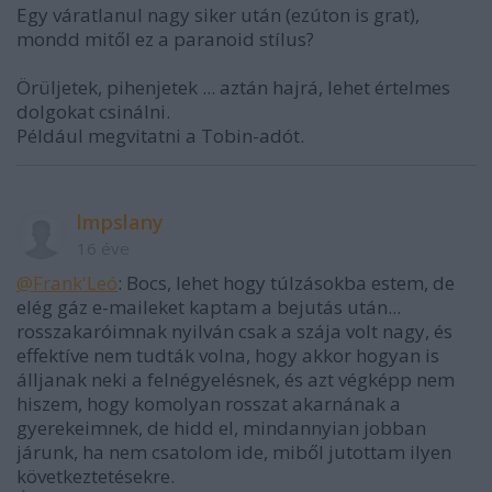
Egy váratlanul nagy siker után (ezúton is grat),
mondd mitől ez a paranoid stílus?
Örüljetek, pihenjetek ... aztán hajrá, lehet értelmes
dolgokat csinálni.
Például megvitatni a Tobin-adót.
lmpslany
16 éve
@Frank'Leó
: Bocs, lehet hogy túlzásokba estem, de
elég gáz e-maileket kaptam a bejutás után...
rosszakaróimnak nyilván csak a szája volt nagy, és
effektíve nem tudták volna, hogy akkor hogyan is
álljanak neki a felnégyelésnek, és azt végképp nem
hiszem, hogy komolyan rosszat akarnának a
gyerekeimnek, de hidd el, mindannyian jobban
járunk, ha nem csatolom ide, miből jutottam ilyen
következtetésekre.