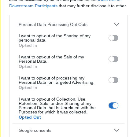
Szerinted megbukott a globális kapitalizmus?
Downstream Participants
that may further disclose it to other
Akkor Karácsonyi miért ment el egy Petővel és
third parties.
Kókával fémjelzett liberális társaságba, Pető
nézeteivel teljesen egyetérteni?
Please note that this website/app uses one or more Google
Personal Data Processing Opt Outs
services and may gather and store information including but
www.youtube.com/watch?v=sMrWOHaHInQ
not limited to your visit or usage behaviour. You may click to
I want to opt-out of the Sharing of my
personal data.
grant or deny consent to Google and its third-party tags to
Opted In
(liberálisként meg sem jelentem volna egy ilyen
use your data for below specified purposes in below Google
nevekkel fémjelzett társaságban, esetleg azon kívül,
consent section.
I want to opt-out of the Sale of my
Personal Data.
hogy rájuk borítom az asztalt..)
Opted In
I want to opt-out of processing my
Personal Data for Targeted Advertising.
hulyeinformatikus
Opted In
16 éve
I want to opt-out of Collection, Use,
Itt pedig a TASZ kardoskodik a gondnokság alá
Retention, Sale, and/or Sharing of my
Personal Data that Is Unrelated with the
helyezettek szavazatai joga mellett:
Purposes for which it was collected.
Opted Out
index.hu/video/2010/04/24/60ezer/
Google consents