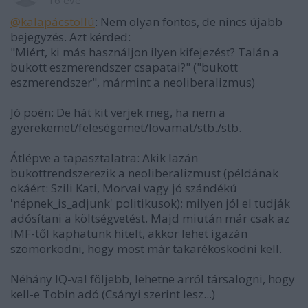
16 éve
@kalapácstollú
: Nem olyan fontos, de nincs újabb
bejegyzés. Azt kérded:
"Miért, ki más használjon ilyen kifejezést? Talán a
bukott eszmerendszer csapatai?" ("bukott
eszmerendszer", mármint a neoliberalizmus)
Jó poén: De hát kit verjek meg, ha nem a
gyerekemet/feleségemet/lovamat/stb./stb.
Átlépve a tapasztalatra: Akik lazán
bukottrendszerezik a neoliberalizmust (példának
okáért: Szili Kati, Morvai vagy jó szándékú
'népnek_is_adjunk' politikusok); milyen jól el tudják
adósítani a költségvetést. Majd miután már csak az
IMF-től kaphatunk hitelt, akkor lehet igazán
szomorkodni, hogy most már takarékoskodni kell.
Néhány IQ-val följebb, lehetne arról társalogni, hogy
kell-e Tobin adó (Csányi szerint lesz...)