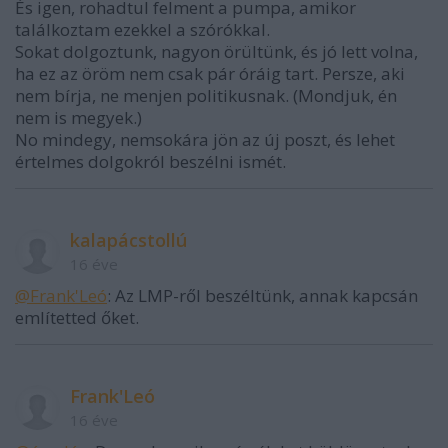
És igen, rohadtul felment a pumpa, amikor
találkoztam ezekkel a szórókkal.
Sokat dolgoztunk, nagyon örültünk, és jó lett volna,
ha ez az öröm nem csak pár óráig tart. Persze, aki
nem bírja, ne menjen politikusnak. (Mondjuk, én
nem is megyek.)
No mindegy, nemsokára jön az új poszt, és lehet
értelmes dolgokról beszélni ismét.
kalapácstollú
16 éve
@Frank'Leó
: Az LMP-ről beszéltünk, annak kapcsán
említetted őket.
Frank'Leó
16 éve