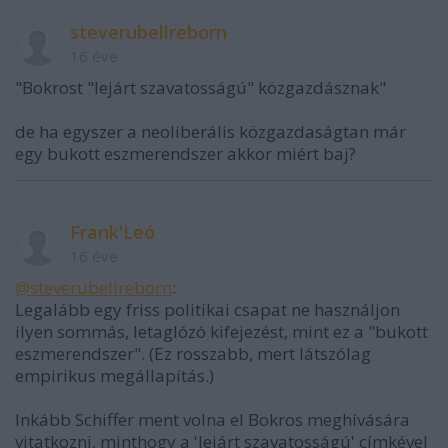
steverubellreborn
16 éve
"Bokrost "lejárt szavatosságú" közgazdásznak"
de ha egyszer a neoliberális közgazdaságtan már
egy bukott eszmerendszer akkor miért baj?
Frank'Leó
16 éve
@steverubellreborn
:
Legalább egy friss politikai csapat ne használjon
ilyen sommás, letaglózó kifejezést, mint ez a "bukott
eszmerendszer". (Ez rosszabb, mert látszólag
empirikus megállapítás.)
Inkább Schiffer ment volna el Bokros meghívására
vitatkozni, minthogy a 'lejárt szavatosságú' címkével