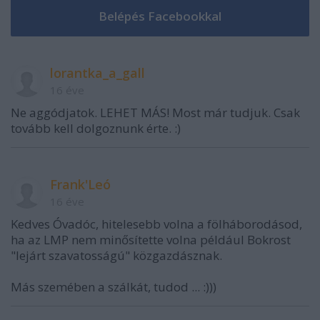
lorantka_a_gall
16 éve
Ne aggódjatok. LEHET MÁS! Most már tudjuk. Csak
tovább kell dolgoznunk érte. :)
Frank'Leó
16 éve
Kedves Óvadóc, hitelesebb volna a fölháborodásod,
ha az LMP nem minősítette volna például Bokrost
"lejárt szavatosságú" közgazdásznak.
Más szemében a szálkát, tudod ... :)))