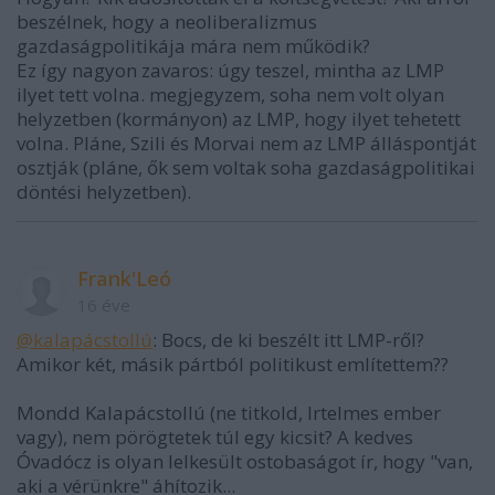
beszélnek, hogy a neoliberalizmus
gazdaságpolitikája mára nem működik?
Ez így nagyon zavaros: úgy teszel, mintha az LMP
ilyet tett volna. megjegyzem, soha nem volt olyan
helyzetben (kormányon) az LMP, hogy ilyet tehetett
volna. Pláne, Szili és Morvai nem az LMP álláspontját
osztják (pláne, ők sem voltak soha gazdaságpolitikai
döntési helyzetben).
Frank'Leó
16 éve
@kalapácstollú
: Bocs, de ki beszélt itt LMP-ről?
Amikor két, másik pártból politikust említettem??
Mondd Kalapácstollú (ne titkold, lrtelmes ember
vagy), nem pörögtetek túl egy kicsit? A kedves
Óvadócz is olyan lelkesült ostobaságot ír, hogy "van,
aki a vérünkre" áhítozik...