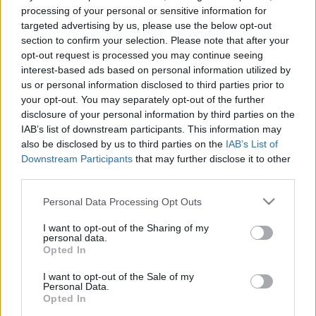
processing of your personal or sensitive information for
Nakata
•
2009. június 03.
0
targeted advertising by us, please use the below opt-out
section to confirm your selection. Please note that after your
opt-out request is processed you may continue seeing
Dioxinos sertéshús. Melaminos tejpor. Sokszorosan
interest-based ads based on personal information utilized by
átcímkézett húskészítmények. Mérgező
us or personal information disclosed to third parties prior to
pirospaprika. Csak néhány példa az elmúlt évek
your opt-out. You may separately opt-out of the further
sorozatos élelmiszerbiztonsági botrányai közül.
disclosure of your personal information by third parties on the
Mind azt bizonyítják, hogy végtelenül ki vagyunk
IAB’s list of downstream participants. This information may
szolgáltatva az átláthatatlan…
also be disclosed by us to third parties on the
IAB’s List of
Downstream Participants
that may further disclose it to other
LMP EP-program: Vidékfejlesztés
third parties.
Gaiaman
•
2009. június 02.
60
Please note that this website/app uses one or more Google
Personal Data Processing Opt Outs
services and may gather and store information including but
not limited to your visit or usage behaviour. You may click to
I want to opt-out of the Sharing of my
Hazánk népességének javarésze vidéki környezetben
personal data.
grant or deny consent to Google and its third-party tags to
él. Ahhoz, hogy vidéken élni ne jelentsen egyet az
Opted In
use your data for below specified purposes in below Google
elmaradottsággal, és a fiatalok számára ne a
consent section.
I want to opt-out of the Sale of my
városba költözés legyen az egyetlen alternatíva,
Personal Data.
sokat kell még tenni. A leginkább kritikus helyzetben
Opted In
a kisfalvak és a tanyás…