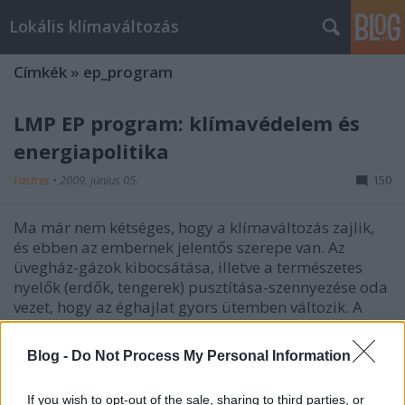
Lokális klímaváltozás
Címkék
»
ep_program
LMP EP program: klímavédelem és
energiapolitika
Lastres
•
2009. június 05.
150
Ma már nem kétséges, hogy a klímaváltozás zajlik,
és ebben az embernek jelentős szerepe van. Az
üvegház-gázok kibocsátása, illetve a természetes
nyelők (erdők, tengerek) pusztítása-szennyezése oda
vezet, hogy az éghajlat gyors ütemben változik. A
klímaváltozás…
Blog -
Do Not Process My Personal Information
LMP EP-program: Élelmiszerbiztonság
és fogyasztóvédelem
If you wish to opt-out of the sale, sharing to third parties, or