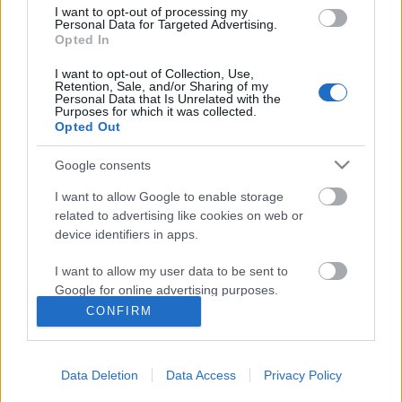
I want to opt-out of processing my
Personal Data for Targeted Advertising.
LMP EP-program: A pénzügyi piacok
Opted In
megszelidítése
I want to opt-out of Collection, Use,
Retention, Sale, and/or Sharing of my
Personal Data that Is Unrelated with the
pgeri
•
2009. június 01.
40
Purposes for which it was collected.
Opted Out
A világgazdasági válság nem egy múló nátha,
hanem komoly szervi baj. Nem tüneti kezelésre van
Google consents
szükség, hanem módszeres gyógykezelésre és
I want to allow Google to enable storage
életmódváltásra. Az egyre kockázatosabb hitelekből
related to advertising like cookies on web or
finanszírozott, határtalannak hitt növekedés nem
device identifiers in apps.
fenntartható, így nem is lehet cél…
I want to allow my user data to be sent to
LMP EP-program: Nemzetpolitika
Google for online advertising purposes.
CONFIRM
Pollack
•
2009. május 29.
55
I want to allow Google to send me
personalized advertising.
A közösségek és a kultúrák fontosabbak, mint az
Data Deletion
Data Access
Privacy Policy
I want to allow Google to enable storage
országhatárok Az LMP különösen fontosnak tartja,
related to analytics like cookies on web or