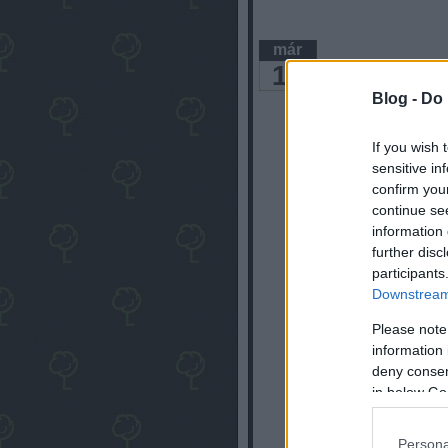
már
Egyszerű 
18
Blog -
Do 
lehetmás
If you wish 
sensitive in
confirm you
continue se
information 
further disc
participants
Downstream 
Please note
information 
deny consent
A bejegyzés folytat
in below Go
Persona