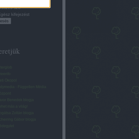
éhány szó
sszes szó
gész kifejezést
eretjük
lterglob
reenfo
eti Ökopol
ndymedia - Független Média
özpont
ávor Benedek blogja
ehet más a világ!
ogátsa Zoltán blogja
cheiring Gábor blogja
édegylet