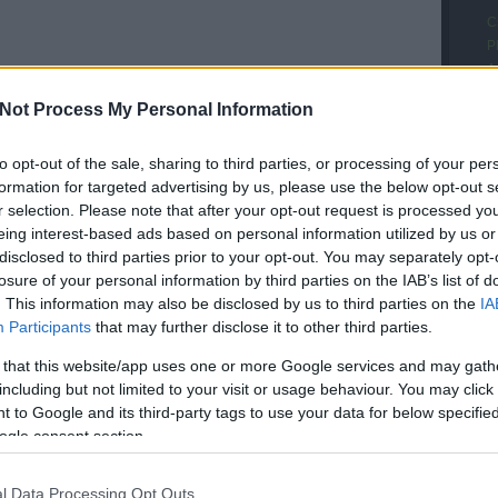
C
P
A
poszt
s
Not Process My Personal Information
M
(
2
hozzászólás
V
to opt-out of the sale, sharing to third parties, or processing of your per
Ez egy nagyon egyszerű poszt lesz. Csak azt
M
formation for targeted advertising by us, please use the below opt-out s
szeretnénk mondani, hogy: Nem. Nem tartjuk
h
r selection. Please note that after your opt-out request is processed y
elfogadhatónak, tolerálhatónak, menthetőnek,
A
eing interest-based ads based on personal information utilized by us or
előfordulhatónak, hogy hangoskodó tüntetőket
R
disclosed to third parties prior to your opt-out. You may separately opt-
meztelenre vetkőztessenek és
A
losure of your personal information by third parties on the IAB’s list of
tornáztassanak. Ha eltakarják
s
. This information may also be disclosed by us to third parties on the
IA
transzparensükkel GYF-et a rajongók elől,…
A
Participants
that may further disclose it to other third parties.
B
 that this website/app uses one or more Google services and may gath
Z
including but not limited to your visit or usage behaviour. You may click 
K
 to Google and its third-party tags to use your data for below specifi
t
ódik »
ogle consent section.
n
U
T
l Data Processing Opt Outs
Tetszik
0