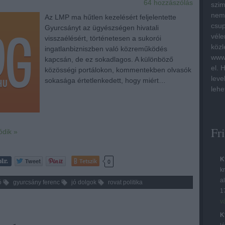
64
hozzászólás
szim
nem 
Az LMP ma hűtlen kezelésért feljelentette
csup
Gyurcsányt az ügyészségen hivatali
véle
visszaélésért, történetesen a sukorói
közl
ingatlanbizniszben való közreműködés
www.
kapcsán, de ez sokadlagos. A különböző
el. 
közösségi portálokon, kommentekben olvasók
leve
sokasága értetlenkedett, hogy miért…
lehe
Fr
ódik »
K
Tetszik
0
kr
a
ó
gyurcsány ferenc
jó dolgok
rovat politika
1
v
K