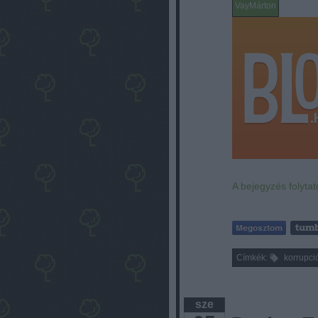
VayMárton
A bejegyzés folytat
Címkék:
korrupci
sze