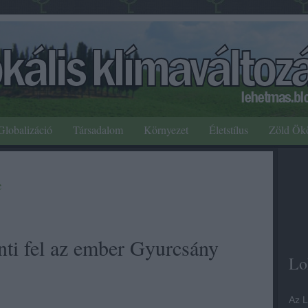
Globalizáció
Társadalom
Környezet
Életstílus
Zöld Ök
c
enti fel az ember Gyurcsány
Lo
Az L