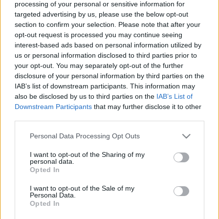
processing of your personal or sensitive information for
Illés Zoltán államtitkárként ugyanazt csinálja, ami
targeted advertising by us, please use the below opt-out
ellen évtizedekig küzdött. Van-e visszaút a sötét
section to confirm your selection. Please note that after your
oldalról? Sok visszás dolog történt a Fidesz-kormány
opt-out request is processed you may continue seeing
hatalomba lépése óta. A legszembetűnőbb az a
interest-based ads based on personal information utilized by
„forradalmi” lendület, ahogy a közhivatalokat, a…
us or personal information disclosed to third parties prior to
your opt-out. You may separately opt-out of the further
disclosure of your personal information by third parties on the
Klímatudatosság: nem a valóságban
IAB’s list of downstream participants. This information may
élünk!
also be disclosed by us to third parties on the
IAB’s List of
Downstream Participants
that may further disclose it to other
CsibaKata
•
2010. január 21.
19
third parties.
Please note that this website/app uses one or more Google
A globális éghajlatváltozás lényegével és
Personal Data Processing Opt Outs
services and may gather and store information including but
fogalmaival a hazai lakosság tisztában van, azonban
not limited to your visit or usage behaviour. You may click to
I want to opt-out of the Sharing of my
az emberek döntő többsége ezt természeti
personal data.
grant or deny consent to Google and its third-party tags to
veszélynek tekinti, a sokkal inkább húsba vágó
Opted In
use your data for below specified purposes in below Google
gazdasági és társadalmi következményekre szinte
consent section.
I want to opt-out of the Sale of my
senki sem gondol – derül ki a Magyar…
Personal Data.
Opted In
Túlfűtött panellakók, elfolyó