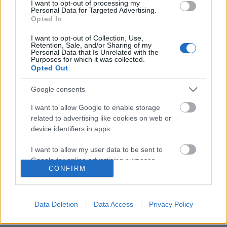
I want to opt-out of processing my
Personal Data for Targeted Advertising.
milliárdok
Opted In
pgeri
•
2009. december 16.
31
I want to opt-out of Collection, Use,
Retention, Sale, and/or Sharing of my
Personal Data that Is Unrelated with the
Belátom, régen volt hír, mégis írni kell róla, mert
Purposes for which it was collected.
állatorvosi ló. Ugye mindenki által ismert probléma,
Opted Out
hogy a távfűtéssel rendelkező házak (nagy része
panel) fűtési költsége irreálisan magas, télen nem
Google consents
ritkák a 40-50 ezres számlák sem. A helyzet nyilván
I want to allow Google to enable storage
megoldásért…
related to advertising like cookies on web or
device identifiers in apps.
Mentsük meg a Dunakeszi
I want to allow my user data to be sent to
tőzeglápot
Google for online advertising purposes.
CONFIRM
Rebeka LMP
•
2009. december 10.
78
I want to allow Google to send me
personalized advertising.
A nemrégiben szélesebb nyilvánosság elé került
Data Deletion
Data Access
Privacy Policy
Dunakeszi tőzegláp kálváriája jellemző és
I want to allow Google to enable storage
kiábrándító látleletet ad a hazai természetvédelmi
related to analytics like cookies on web or