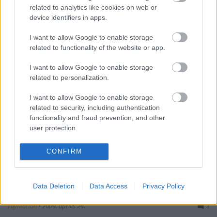
minden szegletében tisztában…
related to analytics like cookies on web or
device identifiers in apps.
I want to allow Google to enable storage
related to functionality of the website or app.
I want to allow Google to enable storage
related to personalization.
I want to allow Google to enable storage
related to security, including authentication
functionality and fraud prevention, and other
user protection.
CONFIRM
Még a legóemberkék is velünk
Data Deletion
Data Access
Privacy Policy
vannak
VayMárton
•
2009. április 24.
3