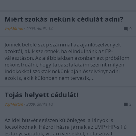
Miért szokás nekünk cédulát adni?
VayMárton
•
2009. április 14.
0
Jönnek befelé szép számmal az ajánlószelvények
azoktól, akik szeretnék, ha elindulnánk az EP-
választáson. Az alábbiakban azonban azt próbálom
rekonstruálni, hogy tapasztalataim szerint milyen
indokokkal szoktak nekünk ajánlószelvényt adni
azok is, akik különben nem tervezik,…
Tojás helyett cédulát!
VayMárton
•
2009. április 10.
3
Az idei húsvét egészen különleges: a lányok is
locsolkodnak. Házról házra járnak az LMP+HP-s fiú
és lánycsapatok, vidám versekkel, nótaszóval