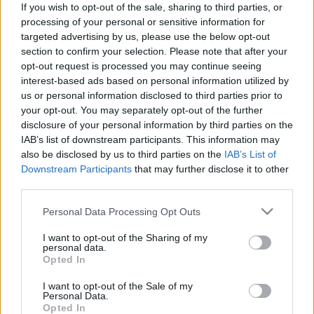
If you wish to opt-out of the sale, sharing to third parties, or
Fény utca
processing of your personal or sensitive information for
lehetmás
•
2010. február 21.
130
targeted advertising by us, please use the below opt-out
section to confirm your selection. Please note that after your
opt-out request is processed you may continue seeing
Karácsony Gergely kampányfőnök egy érdeklődővel
interest-based ads based on personal information utilized by
beszélget az atomenergiáról a Fény utcai piac előtt
us or personal information disclosed to third parties prior to
your opt-out. You may separately opt-out of the further
Verseny? Minek?!
disclosure of your personal information by third parties on the
IAB’s list of downstream participants. This information may
pgeri
•
2010. február 15.
288
also be disclosed by us to third parties on the
IAB’s List of
Downstream Participants
that may further disclose it to other
Dögöljön meg minden kis párt, akinek nincs
third parties.
minimum 150-200 milliója vagy több ezer
Please note that this website/app uses one or more Google
Personal Data Processing Opt Outs
aktivistája (országosan kb. egyenletesen elosztva)!
services and may gather and store information including but
Kb. ez az egy mondat az, ami jellemzi a
not limited to your visit or usage behaviour. You may click to
I want to opt-out of the Sharing of my
kopogtatócédulára épülő jelöltállítási rendszert.
personal data.
grant or deny consent to Google and its third-party tags to
Ami egyértelműen "piacra lépési…
Opted In
use your data for below specified purposes in below Google
consent section.
I want to opt-out of the Sale of my
Az szdsz-es szerint csak csalással
Personal Data.
Opted In