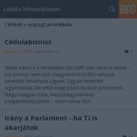
Lokális klímaváltozás
Címkék
»
kopogtatócédula
Cédulabiznisz
lmpslany
•
2010. szeptember 07.
9
Néha sikerül a lehetetlen (az LMP-nek nem is néha) –
ezt persze nem kell magyarázni.Aztán vannak
kevésbé látványos ügyek. Ugyan kevésbé
izgalmasak, de ettől még oltári buktát jelentenek.
Négy megyei lista, huszonegynehány
polgármesterjelölt – ezen volna mit…
Irány a Parlament - ha Ti is
akarjátok