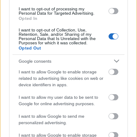
mehet
I want to opt-out of processing my
VayMárton
•
2009. május 04.
306
Personal Data for Targeted Advertising.
Opted In
A Bambiban egy ismerősöm asztalánál egy köpcös
I want to opt-out of Collection, Use,
Retention, Sale, and/or Sharing of my
fiatalember ült. Bemutattak neki, annyi derült akkor
Personal Data that Is Unrelated with the
csak ki, hogy az SZDSZ egyik fontos embere s
Purposes for which it was collected.
Opted Out
állítólag Fodor Gábor tanácsadója. Sajnos nem
jegyeztem meg a nevét, de ki fogom nyomozni.
Google consents
(Update: a srác Fodornak _volt_ a tanácsadója.…
I want to allow Google to enable storage
A felelősségről
related to advertising like cookies on web or
device identifiers in apps.
lehetmás
•
2009. április 29.
19
I want to allow my user data to be sent to
Google for online advertising purposes.
Kedves Mindnyájan!A következő egy-másfél hétben
eldől a sorsunk. Az elmúlt napokban mintegy 200
I want to allow Google to send me
vidéki gyűjtőt, szervezőt, koordinátort, mozgalmi
personalized advertising.
embert hívtam végig és nekem is iszonyatos többlet-
motivációt adott, hogy azt érzékeltem: az ország
I want to allow Google to enable storage