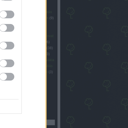
eti együttműködés
(
3
)
vhasználat
(
3
)
ökológia
(
4
)
oktatás
rbán viktor
(
6
)
pride
(
3
)
program
(
9
)
őrség
(
3
)
rendszerváltás
(
5
)
étel
(
5
)
romaügyek
(
4
)
rovat
tílus
(
14
)
rovat gazdaság
(
34
)
rovat
lizáció
(
17
)
rovat környezet
(
16
)
 politika
(
54
)
rovat társadalom
(
38
)
 zöldököl
(
27
)
schiffer andrás
(
3
)
énység
(
4
)
szélsőjobb
(
7
)
szlovákia
olidaritás
(
3
)
választás
(
16
)
vallás
ay
(
4
)
vidék
(
4
)
videó
(
6
)
zöldek
(
3
)
övezet
(
3
)
Címkefelhő
resés