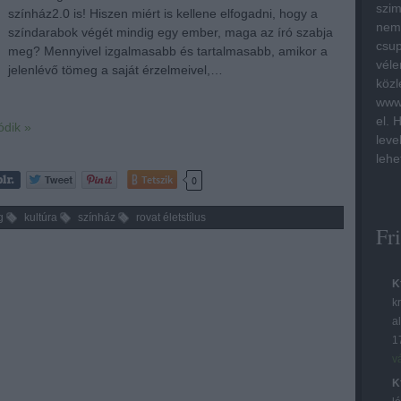
szim
színház2.0 is! Hiszen miért is kellene elfogadni, hogy a
nem 
színdarabok végét mindig egy ember, maga az író szabja
csup
meg? Mennyivel izgalmasabb és tartalmasabb, amikor a
véle
jelenlévő tömeg a saját érzelmeivel,…
közl
www.
el. 
ódik »
leve
lehe
Tetszik
0
g
kultúra
színház
rovat életstílus
Fr
K
kr
a
1
v
K