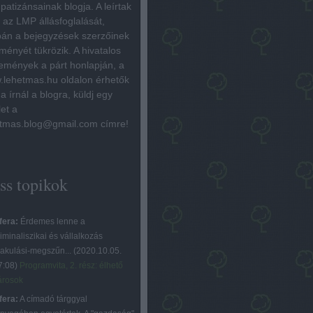
patizánsainak blogja. A leírtak
az LMP állásfoglalását,
án a bejegyzések szerzőinek
ményét tükrözik. A hivatalos
emények a párt honlapján, a
lehetmas.hu oldalon érhetők
Ha írnál a blogra, küldj egy
let a
tmas.blog@gmail.com címre!
iss topikok
fera:
Érdemes lenne a
iminaliszikai és vállalkozás
lakulási-megszűn...
(
2020.10.05.
7:08
)
Programvita, 2. rész: élhető
árosok
fera:
A címadó tárggyal