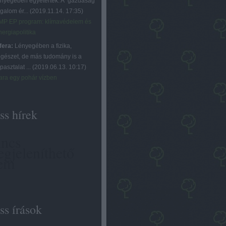
ényegében egyetértek. A "gazdaság"
ogalom ér...
(
2019.11.14. 17:35
)
MP EP program: klímavédelem és
nergiapolitika
fera:
Lényegében a fizika,
égészet, de más tudomány is a
pasztalat ...
(
2019.06.13. 10:17
)
ara egy pohár vízben
ss hírek
ncs
gjeleníthető
em
ss írások