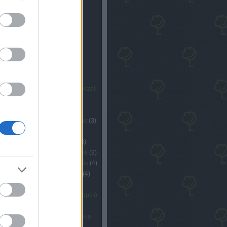
mkék
ás
(
5
)
aktivizmus
(
10
)
bkv
(
3
)
pest
(
13
)
cigány
(
6
)
cop15
(
3
)
krácia
(
3
)
diktatúra
(
9
)
egyéb
k
(
5
)
elemzés
(
6
)
emberi természet
nergia
(
9
)
ep program
(
5
)
ep
ztás
(
12
)
erőszak
(
5
)
eu
(
3
)
ivál
(
3
)
fidesz
(
15
)
foglalkoztatás
(
3
)
asztóvédelem
(
3
)
gazdaság
(
5
)
lizáció
(
5
)
gyurcsány ferenc
(
3
)
k
(
4
)
jó dolgok
(
9
)
kádár korszak
(
3
)
pány
(
16
)
klíma
(
5
)
klímaváltozás
(
4
)
gtatócédula
(
12
)
koppenhága
(
4
)
yezet
(
5
)
környezetvédelem
(
5
)
ezetvédelmi miniszter
(
3
)
korrupció
özlekedés
(
17
)
közösség
(
8
)
litika
(
4
)
lmp
(
17
)
meleg
(
3
)
mszp
arancsuralom
(
5
)
nemzet
(
4
)