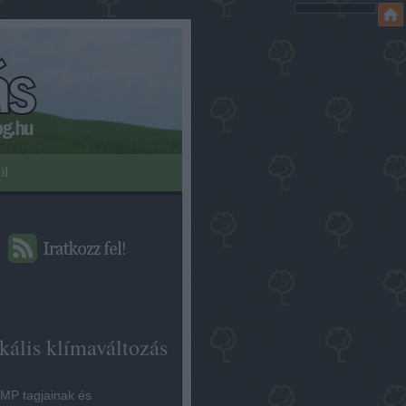
öl
kális klímaváltozás
MP tagjainak és