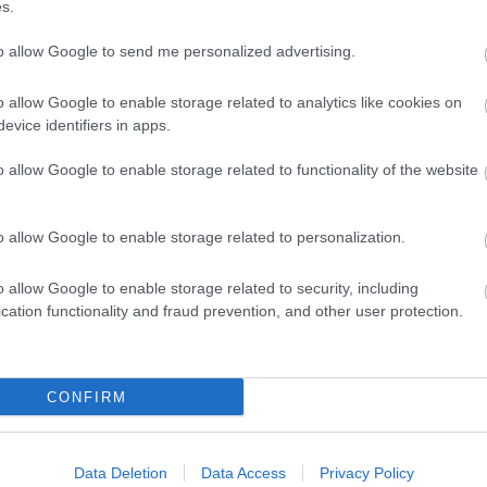
s.
nemz
nyel
to allow Google to send me personalized advertising.
(
3
)
o
rend
o allow Google to enable storage related to analytics like cookies on
részv
evice identifiers in apps.
élets
globa
o allow Google to enable storage related to functionality of the website
rovat
rovat
szeg
o allow Google to enable storage related to personalization.
(
4
)
sz
(
4
)
v
o allow Google to enable storage related to security, including
zöld 
cation functionality and fraud prevention, and other user protection.
Ke
CONFIRM
Data Deletion
Data Access
Privacy Policy