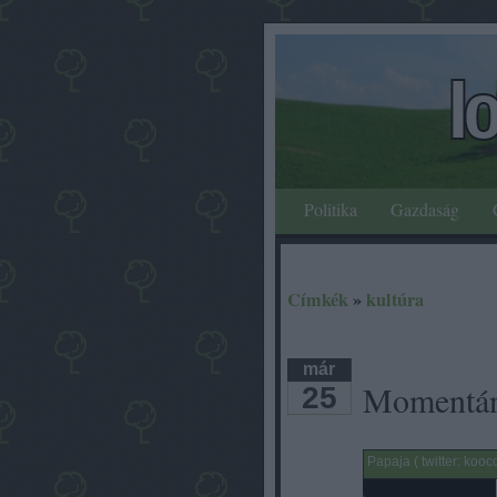
Politika
Gazdaság
Címkék
»
kultúra
már
Momentán
25
Papaja ( twitter: kooc