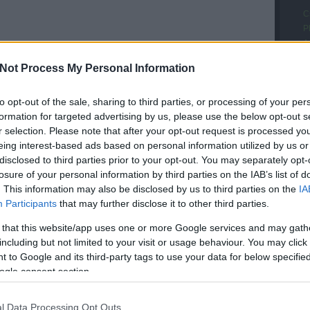
C
P
A
s
Not Process My Personal Information
M
(
V
to opt-out of the sale, sharing to third parties, or processing of your per
M
formation for targeted advertising by us, please use the below opt-out s
h
r selection. Please note that after your opt-out request is processed y
A
eing interest-based ads based on personal information utilized by us or
R
disclosed to third parties prior to your opt-out. You may separately opt-
A
losure of your personal information by third parties on the IAB’s list of
s
. This information may also be disclosed by us to third parties on the
IA
A
Participants
that may further disclose it to other third parties.
B
 that this website/app uses one or more Google services and may gath
Z
including but not limited to your visit or usage behaviour. You may click 
K
 to Google and its third-party tags to use your data for below specifi
t
ogle consent section.
n
U
T
l Data Processing Opt Outs