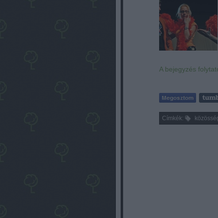
A bejegyzés folytat
Címkék:
közössé