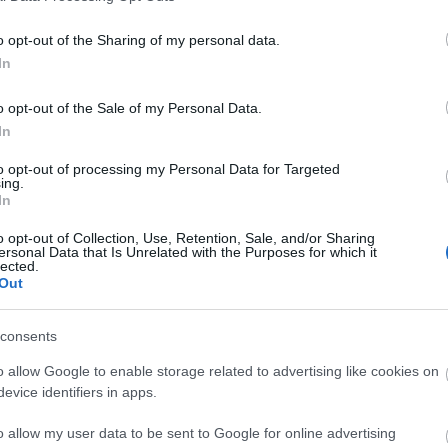
o opt-out of the Sharing of my personal data.
Cí
In
o opt-out of the Sale of my Personal Data.
adóz
In
buda
demo
to opt-out of processing my Personal Data for Targeted
párto
ing.
(
5
)
e
In
válas
o opt-out of Collection, Use, Retention, Sale, and/or Sharing
feszt
ersonal Data that Is Unrelated with the Purposes for which it
fogy
lected.
globa
Out
jobbi
kam
consents
kopo
körn
o allow Google to enable storage related to advertising like cookies on
körny
evice identifiers in apps.
(
7
)
k
külpo
o allow my user data to be sent to Google for online advertising
(
9
)
n