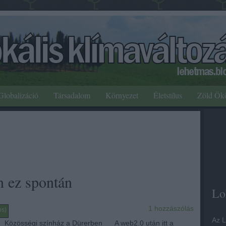
Globalizáció
Társadalom
Környezet
Életstílus
Zöld Ök
 ez spontán
Lo
1
hozzászólás
os)
Az L
Közösségi színház a Dürerben A web2.0 után itt a