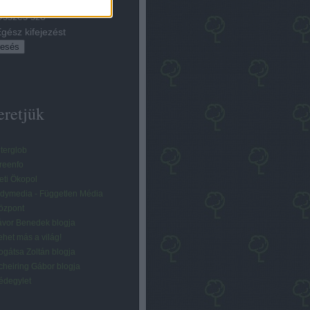
éhány szó
sszes szó
gész kifejezést
eretjük
lterglob
reenfo
eti Ökopol
ndymedia - Független Média
özpont
ávor Benedek blogja
ehet más a világ!
ogátsa Zoltán blogja
cheiring Gábor blogja
édegylet