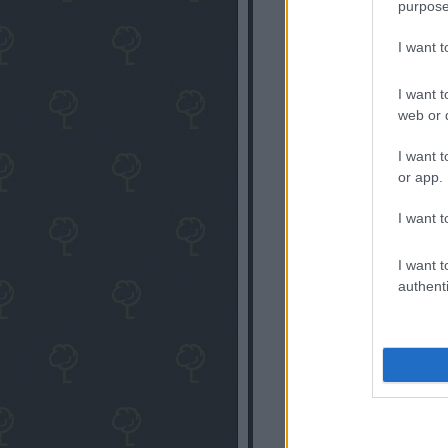
purpose
I want 
I want t
web or d
I want t
or app.
I want t
I want t
authenti