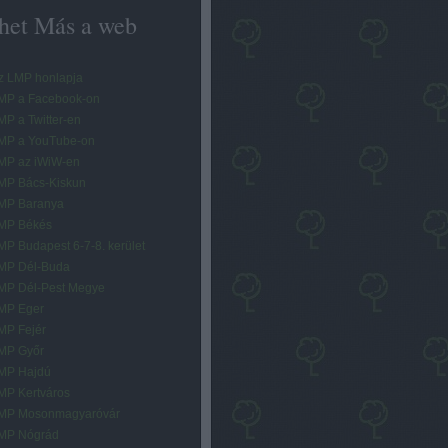
het Más a web
z LMP honlapja
MP a Facebook-on
MP a Twitter-en
MP a YouTube-on
MP az iWiW-en
MP Bács-Kiskun
MP Baranya
MP Békés
MP Budapest 6-7-8. kerület
MP Dél-Buda
MP Dél-Pest Megye
MP Eger
MP Fejér
MP Győr
MP Hajdú
MP Kertváros
MP Mosonmagyaróvár
MP Nógrád