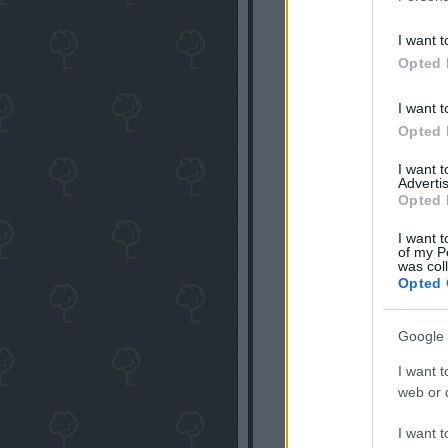
I want t
Opted 
I want t
Opted 
I want 
Advertis
Opted 
I want t
of my P
was col
Opted 
Google 
I want t
web or d
I want t