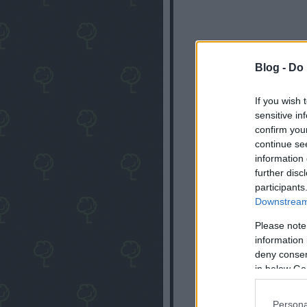
Blog -
Do 
If you wish 
sensitive in
confirm you
continue se
information 
further disc
participants
Downstream 
Please note
information 
deny consent
in below Go
Persona