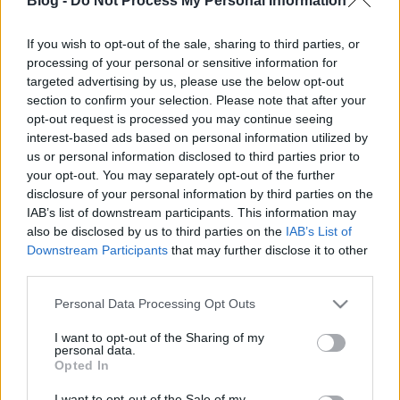
Blog -
Do Not Process My Personal Information
Azt fogtátok, hogy Orbán Viktor lenyilatkozta a
Frankfurter Allgemeine Zeitungnak, hogy
If you wish to opt-out of the sale, sharing to third parties, or
Magyarország a költségvetés gatyába rázásában
processing of your personal or sensitive information for
milyen példamutató ország? S mivel is támasztotta
targeted advertising by us, please use the below opt-out
ezt alá? Aszongya, nyugdíjcsökkentés, áfa-emelés,
section to confirm your selection. Please note that after your
nyugdíjkorhatár-emelés, kiadáslefaragás.…
opt-out request is processed you may continue seeing
interest-based ads based on personal information utilized by
us or personal information disclosed to third parties prior to
A béka, a kondér víz és a lassú tűz
your opt-out. You may separately opt-out of the further
disclosure of your personal information by third parties on the
Pollack
•
2010. október 27.
12
IAB’s list of downstream participants. This information may
also be disclosed by us to third parties on the
IAB’s List of
Mindenki ismeri a klasszikus, biológiaórákon sűrűn
Downstream Participants
that may further disclose it to other
elhangzó példát a békáról, amit ha beleraknak egy
third parties.
fazék hideg vízbe, majd begyújtanak alá, akkor észre
sem veszi, hogy forrósodik az őt körülölelő közeg, s
Please note that this website/app uses one or more Google
Personal Data Processing Opt Outs
szépen lassan megfő benne. Nem ugrál, nem
services and may gather and store information including but
ficánkol, csak pislog,…
not limited to your visit or usage behaviour. You may click to
I want to opt-out of the Sharing of my
personal data.
grant or deny consent to Google and its third-party tags to
Opted In
use your data for below specified purposes in below Google
Régi időket idézve
consent section.
I want to opt-out of the Sale of my