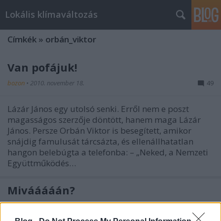
Lokális klímaváltozás
Címkék
»
orbán_viktor
Van pofájuk!
bozon
•
2010. november 18.
49
Lázár János egy utolsó senki. Erről nem e poszt
magasságos szerzője döntött, hanem maga Lázár
János. Persze Orbán Viktor is besegített, amikor
snájdig famulusát tárcsázta, és ellenállhatatlan
hangon belebúgta a telefonba: – „Neked, a Nemzeti
Együttműködés…
Mivááááán?
bozon
•
2010. november 11.
2