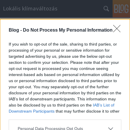
Lokális klímaváltozás
Címkék
»
politikailag_korrekt
Blog -
Do Not Process My Personal Information
Ökopíszí
If you wish to opt-out of the sale, sharing to third parties, or
bnct
•
2009. október 14.
62
processing of your personal or sensitive information for
targeted advertising by us, please use the below opt-out
section to confirm your selection. Please note that after your
Volt itt ez a PC/píszí nevű dolog, vagy teljes nevén a
opt-out request is processed you may continue seeing
politikai korrektség. Azzal kezdődött, hogy néhány
interest-based ads based on personal information utilized by
progresszív gondolkodó elkezdett harcolni az olyan
us or personal information disclosed to third parties prior to
szavak használata ellen, mint "nigger", "buzi",
your opt-out. You may separately opt-out of the further
"nyomorék" és hasonlók. Egyre többen jelezték,…
disclosure of your personal information by third parties on the
IAB’s list of downstream participants. This information may
Kóser-e buzizni?
also be disclosed by us to third parties on the
IAB’s List of
Downstream Participants
that may further disclose it to other
BaGé
•
2009. szeptember 08.
12
third parties.
Please note that this website/app uses one or more Google
Personal Data Processing Opt Outs
Nem akarok egy újabb posztot a